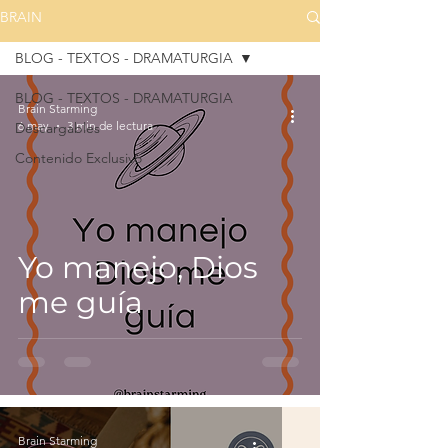
BRAIN
BLOG - TEXTOS - DRAMATURGIA
BLOG - TEXTOS - DRAMATURGIA
Brain Starming
6 may
3 min de lectura
Descargables
Contenido Exclusivo
Yo manejo, Dios
me guía
Brain Starming