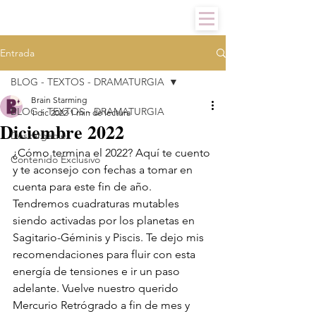
Entrada
BLOG - TEXTOS - DRAMATURGIA
Brain Starming
BLOG - TEXTOS - DRAMATURGIA
1 dic 2022
1 min de lectura
Diciembre 2022
Descargables
¿Cómo termina el 2022? Aquí te cuento 
Contenido Exclusivo
y te aconsejo con fechas a tomar en 
cuenta para este fin de año. 
Tendremos cuadraturas mutables 
siendo activadas por los planetas en 
Sagitario-Géminis y Piscis. Te dejo mis 
recomendaciones para fluir con esta 
energía de tensiones e ir un paso 
adelante. Vuelve nuestro querido 
Mercurio Retrógrado a fin de mes y 