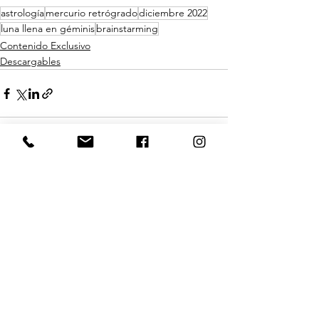
astrología
mercurio retrógrado
diciembre 2022
luna llena en géminis
brainstarming
Contenido Exclusivo
Descargables
Ver todo
Entradas recientes