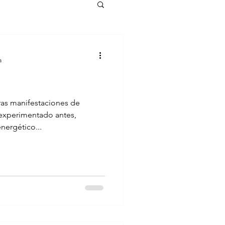
a
ras manifestaciones de
experimentado antes,
nergético...