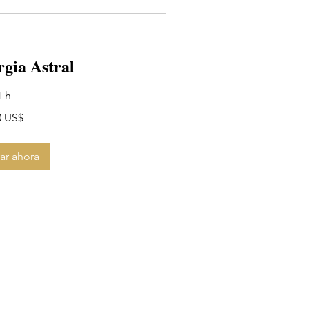
gia Astral
1 h
0 US$
ar ahora