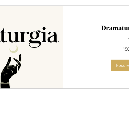
Dramatur
150
15
dólares
estadounidenses
Reserv