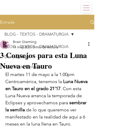
Entrada
BLOG - TEXTOS - DRAMATURGIA
Brain Starming
BLOG - TEXTOS - DRAMATURGIA
11 may 2021
3 min de lectura
3 Consejos para esta Luna
Descargables
Nueva en Tauro
Contenido Exclusivo
El martes 11 de mayo a la 1:00pm 
Centroamérica, tenemos la 
Luna Nueva 
en Tauro en el grado 21'17
. Con esta 
Luna Nueva arranca la temporada de 
Eclipses y aprovechamos para 
sembrar 
la semilla
 de lo que queremos ver 
manifestado en la realidad de aquí a 6 
meses en la luna llena en Tauro. 