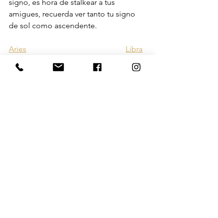
signo, es hora de stalkear a tus 
amigues, recuerda ver tanto tu signo 
de sol como ascendente.
Aries
Libra
Tauro 
Escorpio
Géminis
Sagitario
Cáncer
Capricornio
Virgo
Acuario
Leo
Piscis
Agenda tu Lectura Personalizada 
aquí