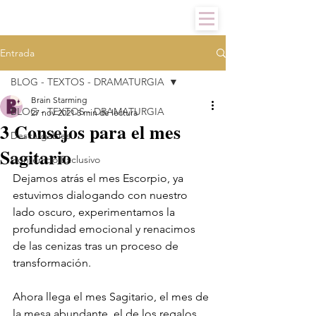
Entrada
BLOG - TEXTOS - DRAMATURGIA
Brain Starming
BLOG - TEXTOS - DRAMATURGIA
27 nov 2021
3 min de lectura
3 Consejos para el mes
Descargables
Sagitario
Contenido Exclusivo
Dejamos atrás el mes Escorpio, ya 
estuvimos dialogando con nuestro 
lado oscuro, experimentamos la 
profundidad emocional y renacimos 
de las cenizas tras un proceso de 
transformación. 
Ahora llega el mes Sagitario, el mes de 
la mesa abundante, el de los regalos, 