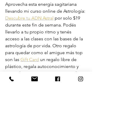
Aprovecha esta energía sagitariana 
llevando mi curso online de Astrología: 
Descubre tu ADN Astral
 por solo $19 
durante este fin de semana. Podés 
llevarlo a tu propio ritmo y tenés 
acceso a las clases con las bases de la 
astrología de por vida. Otro regalo 
para quedar como el amigue más top 
son las 
Gift Card
 un regalo libre de 
plástico, regala autoconocimiento y 
empoderamiento a tus seres amados.
Nos vemos en Lecturas para darle 
seguimiento a estos y más tránsitos de 
tu carta natal. Pide un % de descuento 
en el chat.