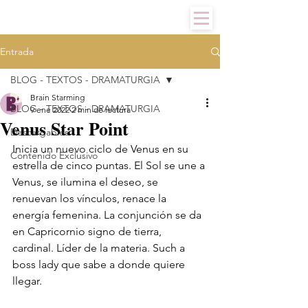
Entrada
BLOG - TEXTOS - DRAMATURGIA
Brain Starming
BLOG - TEXTOS - DRAMATURGIA
9 ene 2022
2 min de lectura
Venus Star Point
Descargables
Inicia un nuevo ciclo de Venus en su 
Contenido Exclusivo
estrella de cinco puntas. El Sol se une a 
Venus, se ilumina el deseo, se 
renuevan los vínculos, renace la 
energía femenina. La conjunción se da 
en Capricornio signo de tierra, 
cardinal. Líder de la materia. Such a 
boss lady que sabe a donde quiere 
llegar. 