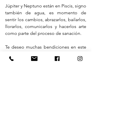
Júpiter y Neptuno están en Piscis, signo 
también de agua, es momento de 
sentir los cambios, abrazarlos, bailarlos, 
llorarlos, comunicarlos y hacerlos arte 
como parte del proceso de sanación. 
Te deseo muchas bendiciones en este 
Solsticio, que podás crearte tu propio 
Ritual y espacio de liberación. Es 
maravilloso saber que entre cada 
inhalación y exhalación hay espacio 
para volver a comenzar. Reservar 
aquí
 tu 
Lectura Personalizada para ver tu propia 
carta y profundizar en tu propósito y 
camino de evolución. Si estás 
buscando estudiar Astrología te 
recomiendo mi curso online 
Descubre 
tu ADN Astral
. ¡Abrazos familia 