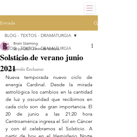
Entrada
BLOG - TEXTOS - DRAMATURGIA
Brain Starming
BLOG - TEXTOS - DRAMATURGIA
20 jun 2021
3 min de lectura
Solsticio de verano junio
Descargables
2021
Contenido Exclusivo
Nueva temporada nuevo ciclo de 
energía Cardinal. Desde la mirada 
astrológica los cambios en la cantidad 
de luz y oscuridad que recibimos en 
cada ciclo son de gran importancia. El 
20 de junio a las 21:20 hora 
Centroamérica ingresa el Sol en Cáncer 
y con él celebramos el Solsticio. A 
partir de hoy en el Hemisferio Norte 