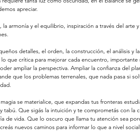
 requiere tanta luz como oscuridad, en el balance se ge
demos apreciar. 
 la armonía y el equilibrio, inspiración a través del arte 
nes. 
eños detalles, el orden, la construcción, el análisis y la
 lo que crítica para mejorar cada encuentro, importante
poder ampliar la perspectiva. Ampliar la confianza del pl
nde que los problemas terrenales, que nada pasa si solta
dad.
 magia se materialice, que expandas tus fronteras estudi
 y tabú. Que sigás la intuición y te comprometás con la 
ofía de vida. Que lo oscuro que llama tu atención sea por
 creás nuevos caminos para informar lo que a nivel social 