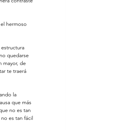
nera contraste 
y el hermoso 
 estructura 
 no quedarse 
an mayor, de 
r te traerá 
ando la 
causa que más 
que no es tan 
no es tan fácil 