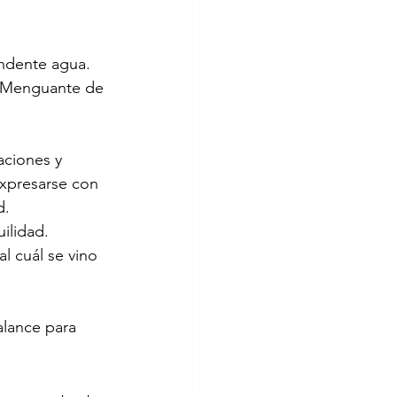
endente agua.
o Menguante de 
aciones y 
expresarse con 
d. 
ilidad.
l cuál se vino 
alance para 