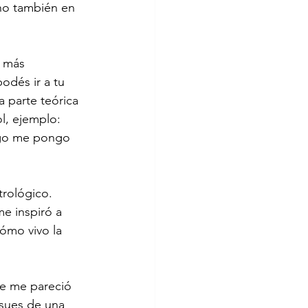
ino también en 
s más 
odés ir a tu 
a parte teórica 
l, ejemplo: 
ego me pongo 
rológico. 
e inspiró a 
ómo vivo la 
te me pareció 
ssues de una 