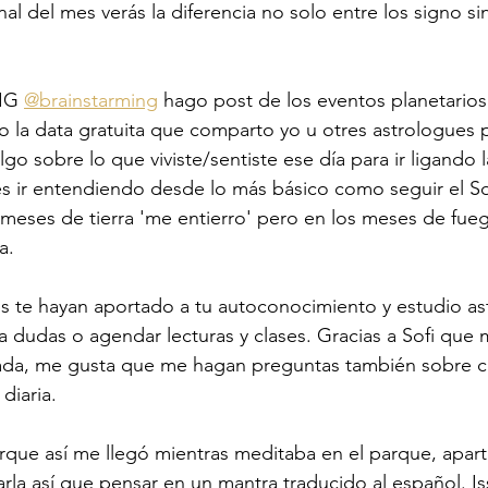
final del mes verás la diferencia no solo entre los signo s
IG 
@brainstarming
 hago post de los eventos planetario
o la data gratuita que comparto yo u otres astrologues p
lgo sobre lo que viviste/sentiste ese día para ir ligando l
és ir entendiendo desde lo más básico como seguir el So
 meses de tierra 'me entierro' pero en los meses de fu
a. 
s te hayan aportado a tu autoconocimiento y estudio ast
dudas o agendar lecturas y clases. Gracias a Sofi que m
trada, me gusta que me hagan preguntas también sobre c
diaria. 
orque así me llegó mientras meditaba en el parque, apar
la así que pensar en un mantra traducido al español. I