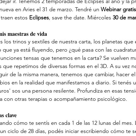
dejar ir. Tenemos 2 temporadas de Eclipses al año y la p
 nueva en Aries el 31 de marzo. Tendré un 
Webinar gratis
traen estos 
Eclipses
, save the date. Miércoles 
30 de ma
mis maestras de vida
los trinos y sextiles de nuestra carta, los planetas que 
 que ya está fluyendo, pero ¿qué pasa con las cuadratura
junciones tensas que tenemos en la carta? Se vuelven ma
 que repetimos de diversas formas en el 3D. A su vez n
ir de la misma manera, tenemos que cambiar, hacer el t
ios en la realidad que manifestamos a diario. Si tenés u
os' sos una persona resilente. Profundiza en esas tens
a con otras terapias o acompañamiento psicológico. 
as clave
do cómo te sentís en cada 1 de las 12 lunas del mes. L
un ciclo de 28 días, podés iniciar escribiendo cómo te se