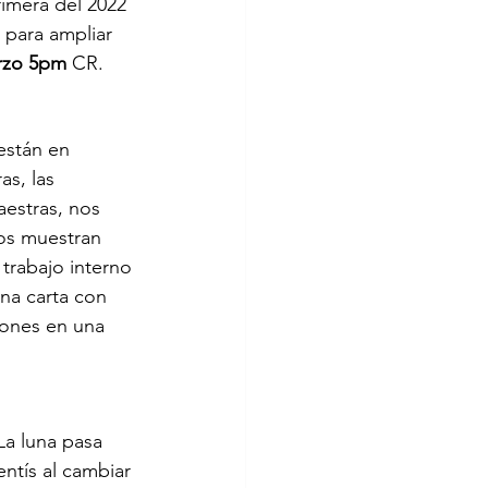
rimera del 2022 
 para ampliar 
rzo 5pm
 CR. 
están en 
s, las 
estras, nos 
os muestran 
rabajo interno 
na carta con 
iones en una 
a luna pasa 
ntís al cambiar 