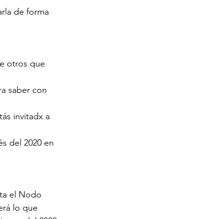
arla de forma 
e otros que 
ra saber con 
ás invitadx a 
és del 2020 en 
ita el Nodo 
erá lo que 