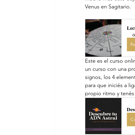
Venus en Sagitario. 
Lec
6
Re
Este es el curso onl
un curso con una pro
signos, los 4 element
para que iniciés a lig
propio ritmo y tenés
Des
Co