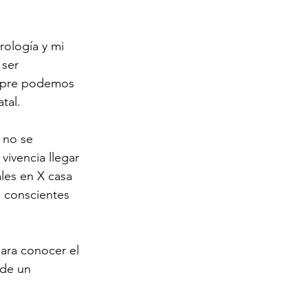
ología y mi 
ser 
empre podemos 
tal. 
 no se 
vivencia llegar 
les en X casa 
 conscientes 
ara conocer el 
de un 