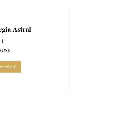
gia Astral
1 h
0 US$
ar ahora