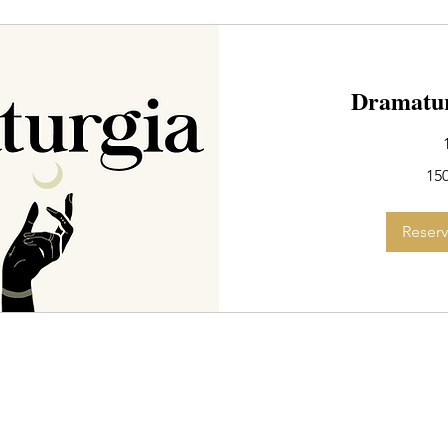
Dramatur
150
15
dólares
estadounidenses
Reserv