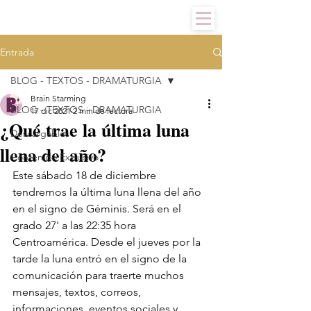
Entrada
BLOG - TEXTOS - DRAMATURGIA
Brain Starming
BLOG - TEXTOS - DRAMATURGIA
17 dic 2021
2 min de lectura
¿Qué trae la última luna
Descargables
llena del año?
Contenido Exclusivo
Este sábado 18 de diciembre 
tendremos la última luna llena del año 
en el signo de Géminis. Será en el 
grado 27' a las 22:35 hora 
Centroamérica. Desde el jueves por la 
tarde la luna entró en el signo de la 
comunicación para traerte muchos 
mensajes, textos, correos, 
informaciones, eventos sociales y 