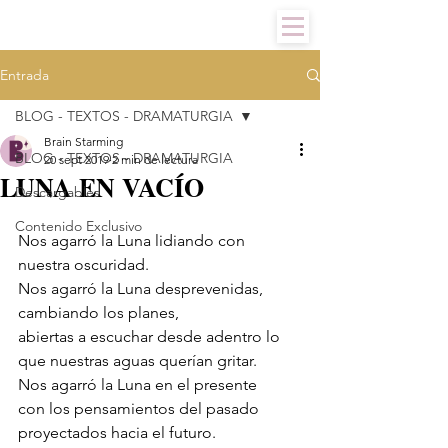
Entrada
BLOG - TEXTOS - DRAMATURGIA
Brain Starming
BLOG - TEXTOS - DRAMATURGIA
20 sept 2019
2 min de lectura
LUNA EN VACÍO
Descargables
Contenido Exclusivo
Nos agarró la Luna lidiando con 
nuestra oscuridad. 
Nos agarró la Luna desprevenidas, 
cambiando los planes, 
abiertas a escuchar desde adentro lo 
que nuestras aguas querían gritar. 
Nos agarró la Luna en el presente 
con los pensamientos del pasado 
proyectados hacia el futuro. 