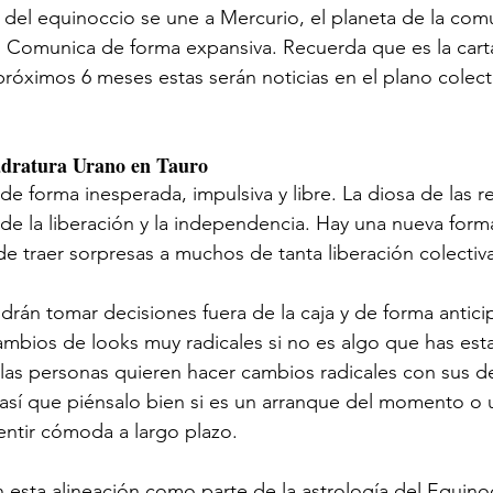
del equinoccio se une a Mercurio, el planeta de la com
 Comunica de forma expansiva. Recuerda que es la carta
próximos 6 meses estas serán noticias en el plano colect
adratura Urano en Tauro
e forma inesperada, impulsiva y libre. La diosa de las r
 de la liberación y la independencia. Hay una nueva form
e traer sorpresas a muchos de tanta liberación colectiva
án tomar decisiones fuera de la caja y de forma antici
mbios de looks muy radicales si no es algo que has est
as personas quieren hacer cambios radicales con sus de
, así que piénsalo bien si es un arranque del momento o 
entir cómoda a largo plazo. 
esta alineación como parte de la astrología del Equinoc