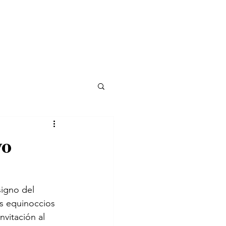
vo
signo del 
s equinoccios 
nvitación al 