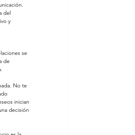
unicación. 
 del 
ivo y 
elaciones se 
a de 
. 
pada. No te 
ado 
seos inician 
una decisión 
cio es la 