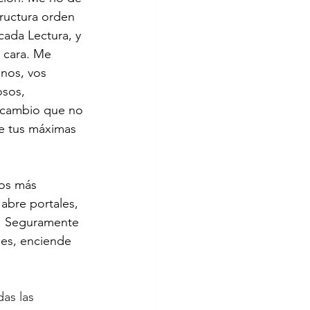
ructura orden 
ada Lectura, y 
a cara. Me 
nos, vos 
sos, 
ercambio que no 
de tus máximas 
os más 
abre portales, 
a. Seguramente 
es, enciende 
as las 