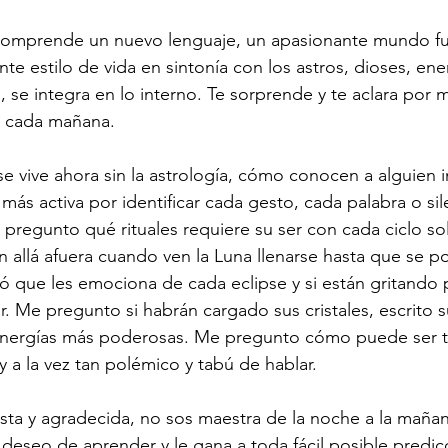
comprende un nuevo lenguaje, un apasionante mundo fu
 estilo de vida en sintonía con los astros, dioses, ener
, se integra en lo interno. Te sorprende y te aclara por
ta cada mañana.
vive ahora sin la astrología, cómo conocen a alguien i
 más activa por identificar cada gesto, cada palabra o si
 pregunto qué rituales requiere su ser con cada ciclo sol
 allá afuera cuando ven la Luna llenarse hasta que se p
ó que les emociona de cada eclipse y si están gritando 
r. Me pregunto si habrán cargado sus cristales, escrito 
s energías más poderosas. Me pregunto cómo puede ser t
 y a la vez tan polémico y tabú de hablar. 
sta y agradecida, no sos maestra de la noche a la mañan
eseo de aprender y le gana a toda fácil posible predic