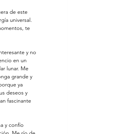
era de este 
gía universal. 
 momentos, te 
nteresante y no 
lencio en un 
ar lunar. Me 
onga grande y 
porque ya 
sus deseos y 
an fascinante 
a y confío 
ción. Me río de 