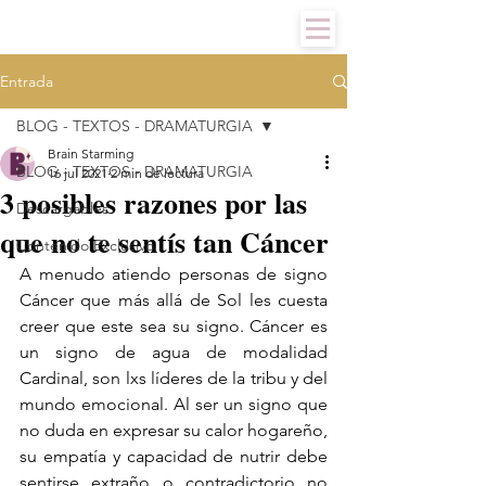
Entrada
BLOG - TEXTOS - DRAMATURGIA
Brain Starming
BLOG - TEXTOS - DRAMATURGIA
16 jul 2021
2 min de lectura
3 posibles razones por las
Descargables
que no te sentís tan Cáncer
Contenido Exclusivo
A menudo atiendo personas de signo 
Cáncer que más allá de Sol les cuesta 
creer que este sea su signo. Cáncer es 
un signo de agua de modalidad 
Cardinal, son lxs líderes de la tribu y del 
mundo emocional. Al ser un signo que 
no duda en expresar su calor hogareño, 
su empatía y capacidad de nutrir debe 
sentirse extraño o contradictorio no 